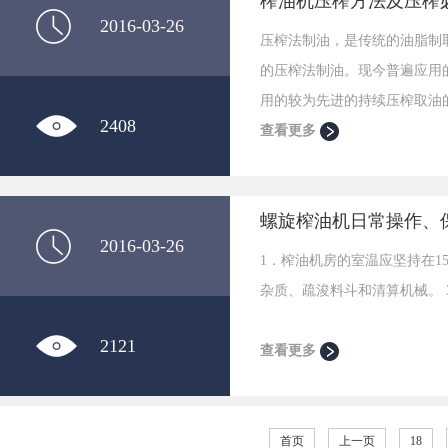
榨油机压榨方法及压榨
2016-03-26
压榨法制油，是传统的油脂制
的压榨法制油。现今普遍应用
用的较为先进的持续压榨取油
2408
置量大，生产持续，劳动强度
查看更多
是必要坚持其原有的自然风韵
压榨。
螺旋榨油机日常操作、
2016-03-26
1．榨油机房的室温应坚持在1
杂质、疏浚料斗和清算机械。
2121
查看更多
首页
上一页
18