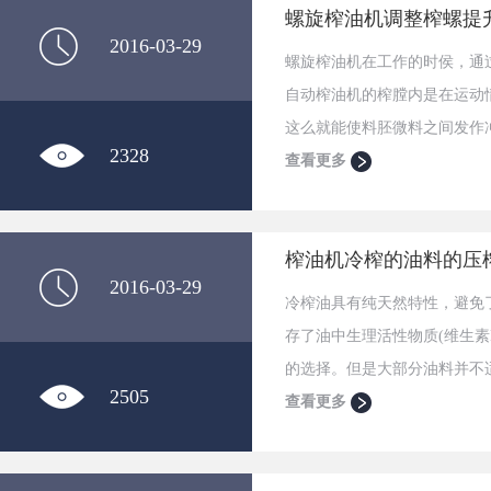
螺旋榨油机调整榨螺提
2016-03-29
螺旋榨油机在工作的时侯，通
自动榨油机的榨膛内是在运动
这么就能使料胚微料之间发作
2328
查看更多
榨油机冷榨的油料的压
2016-03-29
冷榨油具有纯天然特性，避免
存了油中生理活性物质(维生
的选择。但是大部分油料并不
2505
油中的辛辣味、棉籽油中的棉
查看更多
味，又必须经过热榨工艺才能