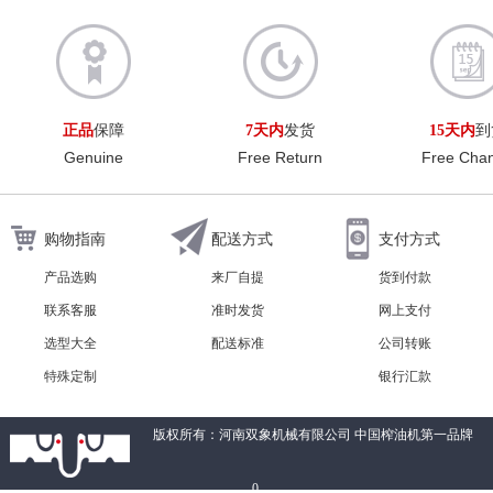
正品
保障
7天内
发货
15天内
到
Genuine
Free Return
Free Cha
购物指南
配送方式
支付方式
产品选购
来厂自提
货到付款
联系客服
准时发货
网上支付
选型大全
配送标准
公司转账
特殊定制
银行汇款
版权所有：河南双象机械有限公司 中国榨油机第一品牌
0