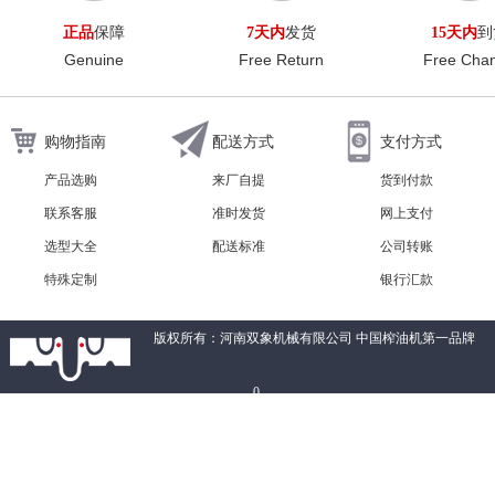
正品
保障
7天内
发货
15天内
到
Genuine
Free Return
Free Cha
购物指南
配送方式
支付方式
产品选购
来厂自提
货到付款
联系客服
准时发货
网上支付
选型大全
配送标准
公司转账
特殊定制
银行汇款
版权所有：河南双象机械有限公司 中国榨油机第一品牌
0