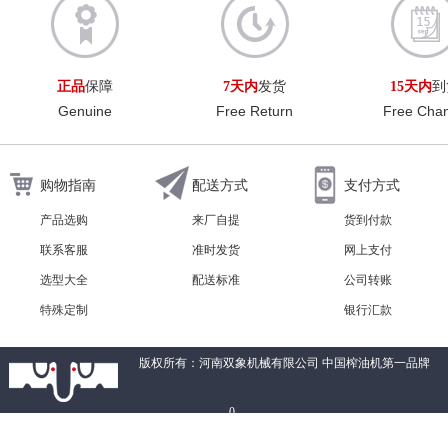
正品
保障
7天内
发货
15天内
到
Genuine
Free Return
Free Cha
购物指南
配送方式
支付方式
产品选购
来厂自提
货到付款
联系客服
准时发货
网上支付
选型大全
配送标准
公司转账
特殊定制
银行汇款
版权所有：河南双象机械有限公司 中国榨油机第一品牌
0