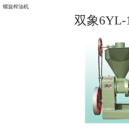
螺旋榨油机
双象6YL