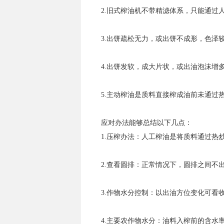
2.旧式榨油机不带精滤体系，只能通过
3.出饼疏松无力，或出饼不成形，色泽
4.出饼发软，成大片状，或出油泡沫增
5.主动榨油是质料直接榨成油前未通过
应对办法能够总结以下几点：
1.压榨办法：人工榨油是将质料通过热炒
2.查看圆排：正常情况下，圆排之间不
3.作物水分控制：以出油方位变化可看
4.主要农作物水分：油料入榨前的含水率要