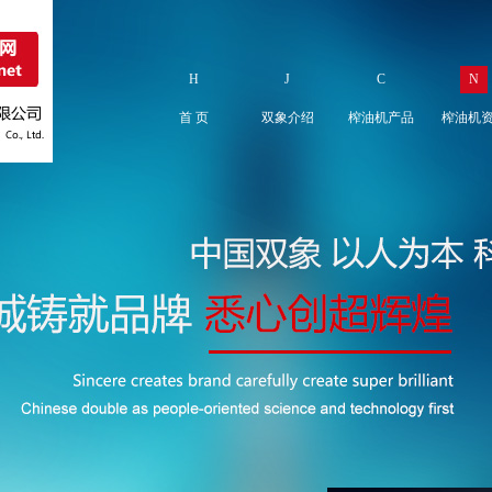
H
J
C
N
首 页
双象介绍
榨油机产品
榨油机