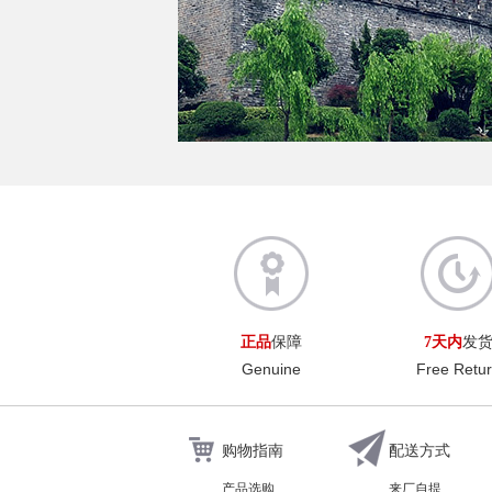
正品
保障
7天内
发
Genuine
Free Retu
购物指南
配送方式
产品选购
来厂自提