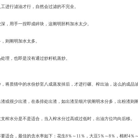
人工进行滤油才行，自然会过滤的不完全。
较深，用手一捏即成碎块，这阐明胚料加水太少。
多，则阐明加水太多。
热处理，也即是没有通过炒籽机蒸炒。
，将质猜中的水份炒至八成蒸发掉后，才进行碾、榨出油，这么的成品油
出渣或很少出渣，在条排处出渣，如出渣呈细片状阐明水分多，出粉渣则
收支榨水分是不是适合，当入榨水分过高或过低时，出油方位均向后移。
适合，最佳的含水率如下：花生8％～11％，大豆5％～8％，棉籽4％～