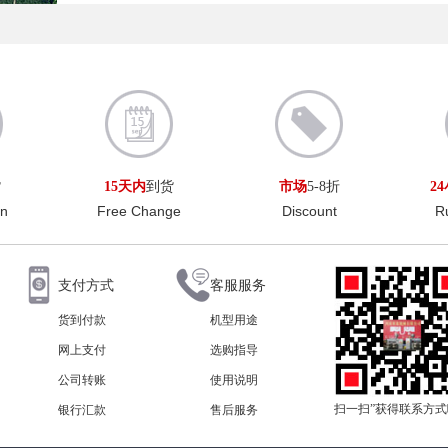
货
15天内
到货
市场
5-8折
2
rn
Free Change
Discount
R
支付方式
客服服务
货到付款
机型用途
网上支付
选购指导
公司转账
使用说明
扫一扫”获得联系方
银行汇款
售后服务