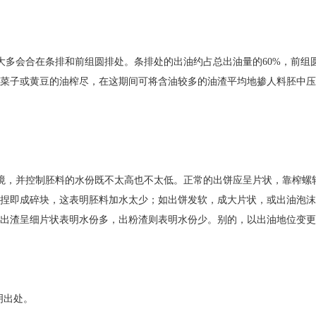
多会合在条排和前组圆排处。条排处的出油约占总出油量的60%，前组圆
菜子或黄豆的油榨尽，在这期间可将含油较多的油渣平均地掺人料胚中压
境，并控制胚料的水份既不太高也不太低。正常的出饼应呈片状，靠榨螺
捏即成碎块，这表明胚料加水太少；如出饼发软，成大片状，或出油泡沫
出渣呈细片状表明水份多，出粉渣则表明水份少。别的，以出油地位变更
注明出处。