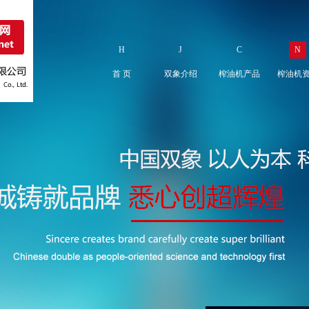
H
J
C
N
首 页
双象介绍
榨油机产品
榨油机