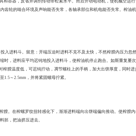
和容器，反省并调剂传动带松紧水平。而后开动电动机，使机械空运行15
内齿轮的啮合环境及声响能否失常，各轴承部位和机电能否失常。榨油机
备投入进料斗。留意：开端压迫时进料不克不及太快，不然榨膛内压力忽
缩时，进料应平均迟钝地投入进料斗，使榨油机停止跑合。如斯重复屡次，
时榨膛温度低，可迟钝拧动，凋节螺柱上的手柄，加大出饼厚度，同时进
.5～2.5mm
，并将紧固螺母拧紧。
榨膛。在榨螺罗纹扭转感化下，渐渐进料端向出饼端偏向推动。使榨膛内
缩料胚，把油挤压进去。