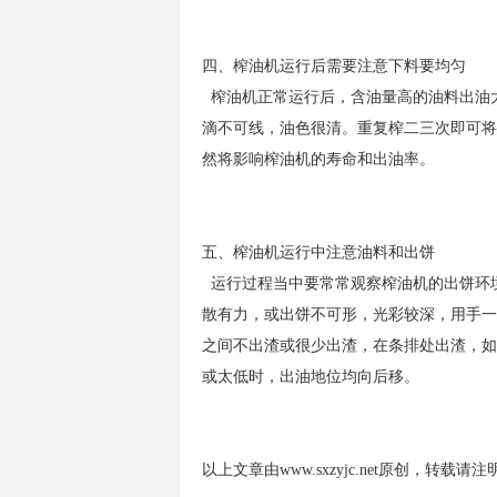
四、榨油机运行后需要注意下料要均匀
榨油机正常运行后，含油量高的油料出油大
滴不可线，油色很清
。重复榨二三次即可将
然将影响榨油机的寿命和出油率。
五、榨油机运行中注意油料和出饼
运行过程当中要常常观察榨油机的出饼环
散有力，或出饼不
可形，光彩较深，用手一
之间不出渣或很少出渣，在条排处出
渣，如
或太低时，出油地位均向后移。
以上文章由www.sxzyjc.net原创，转载请