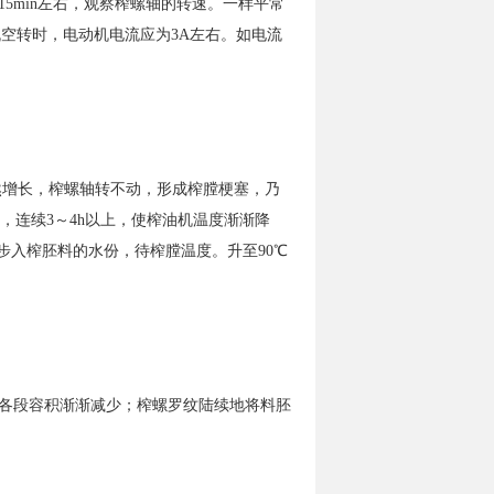
min左右，观察榨螺轴的转速。一样平常
空转时，电动机电流应为3A左右。如电流
然增长，榨螺轴转不动，形成榨膛梗塞，乃
连续3～4h以上，使榨油机温度渐渐降
步入榨胚料的水份，待榨膛温度。升至90℃
各段容积渐渐减少；榨螺罗纹陆续地将料胚