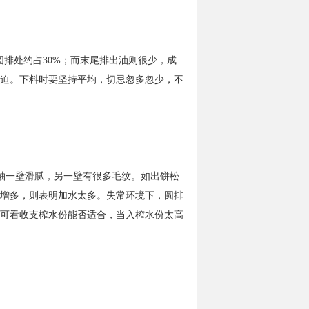
排处约占30%；而末尾排出油则很少，成
迫。下料时要坚持平均，切忌忽多忽少，不
轴一壁滑腻，另一壁有很多毛纹。如出饼松
增多，则表明加水太多。失常环境下，圆排
可看收支榨水份能否适合，当入榨水份太高