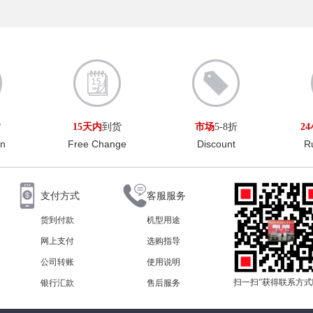
货
15天内
到货
市场
5-8折
2
rn
Free Change
Discount
R
支付方式
客服服务
货到付款
机型用途
网上支付
选购指导
公司转账
使用说明
扫一扫”获得联系方
银行汇款
售后服务