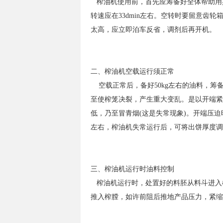
榨油机使用前，首先应筹备好全体帮助用具
转速应在33dmin左
右。空转时要留意齿轮箱
太高，应立即泊车反省，调剂后再开机
。
二、榨油机空载运行须正常
空载正常后，备好50kg左右的油料，筹
至使榨笼决裂，产
生重大变乱。是以开端紧
低，乃至冒青烟(这是失常现象)。开端
压迫
左右，榨油机失常运行后，可将出饼厚度调至1
三、榨油机运行时油料控制
榨油机运行时，处置好的料胚从料斗进入
推入榨膛，如许
前阻后推地产品压力，紧